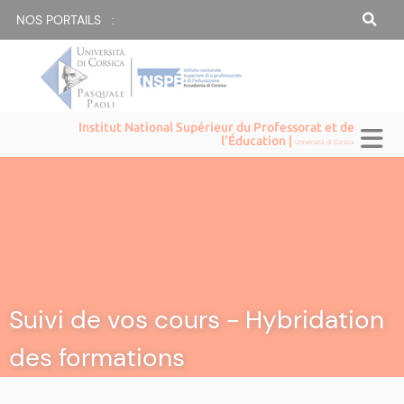
NOS PORTAILS :
Institut National Supérieur du Professorat et de
l'Éducation |
Università di Corsica
Suivi de vos cours - Hybridation
des formations