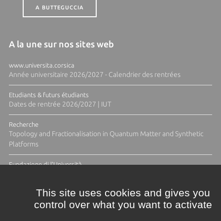
A BUTTEGUCCIA
A la une sur nos sites web
www.universita.corsica
Année universitaire 2026/2027 - Calendrier des rentrées
Etudiants & futurs étudiants
Dates de rentrée 2026/2027 | IUT
Recherche
Topology and Fractionalisation in Quantum Matter and Synthetic
Platforms
Fundazione di l'Università
Résidence Ange Tomasi "Lagune and Zeste" avec la photographe
Diane Moulenc
This site uses cookies and gives you
control over what you want to activate
TOUTES LES ACTUS